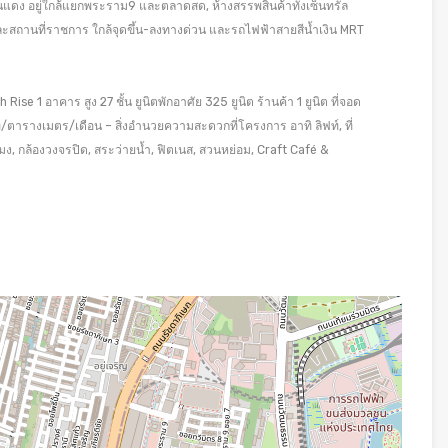
แดง อยู่ใกล้แยกพระราม9 และตลาดสด, ห้างสรรพสินค้าทั้งเซ็นทรัล
สถานที่ราชการ ใกล้จุดขึ้น-ลงทางด่วน และรถไฟฟ้าสายสีน้ำเงิน MRT
se 1 อาคาร สูง 27 ชั้น ยูนิตพักอาศัย 325 ยูนิต ร้านค้า 1 ยูนิต ที่จอด
ตารางเมตร/เดือน – สิ่งอำนวยความสะดวกที่โครงการ อาทิ ลิฟท์, ที่
ง, กล้องวงจรปิด, สระว่ายน้ำ, ฟิตเนส, สวนหย่อม, Craft Café &