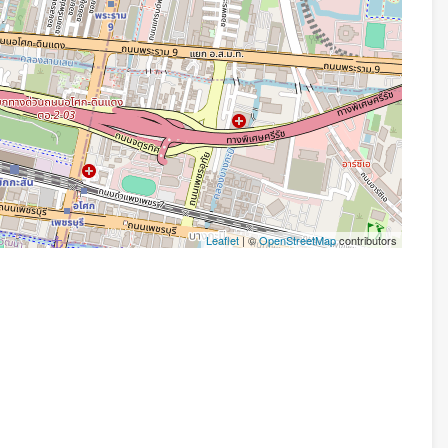
Leaflet
| ©
OpenStreetMap
contributors