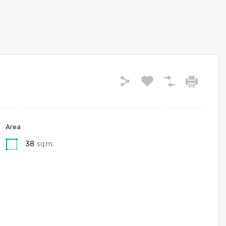
Area
38
sq.m.