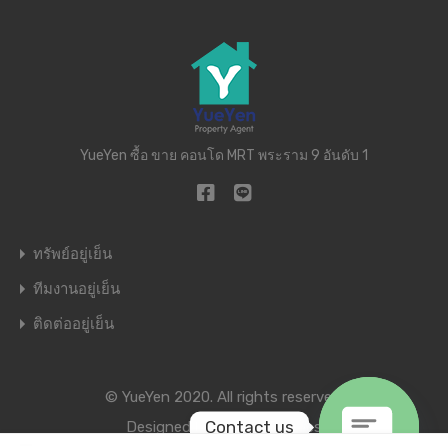
YueYen ซื้อ ขาย คอนโด MRT พระราม 9 อันดับ 1
ทรัพย์อยู่เย็น
ทีมงานอยู่เย็น
ติดต่ออยู่เย็น
© YueYen 2020. All rights reserved.
Contact us
Designed by
Inspiry Themes