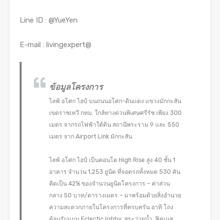
Line ID : @YueYen
E-mail : livingexpert@
ข้อมูลโครงการ
ไลฟ์ อโศก ไฮป์ บนถนนอโศก-ดินแดง แขวงมักกะสัน
เขตราชเทวี กทม. ใกล้ทางด่วนพิเศษศรีรัช เพียง 300
เมตร จากรถไฟฟ้าใต้ดิน สถานีพระราม 9 และ 550
เมตร จาก Airport Link มักกะสัน
ไลฟ์ อโศก ไฮป์ เป็นคอนโด High Rise สูง 40 ชั้น 1
อาคาร จำนวน 1,253 ยูนิต ที่จอดรถทั้งหมด 530 คัน
คิดเป็น 42% ของจำนวนยูนิตโครงการ – ค่าส่วน
กลาง 50 บาท/ตารางเมตร – มาพร้อมด้วยสิ่งอำนวย
ความสะดวกภายในโครงการที่ครบครัน อาทิ โถง
ต้อนรับแบบ Eclectic lobby, สระว่ายน้ำ, ฟิตเนส,