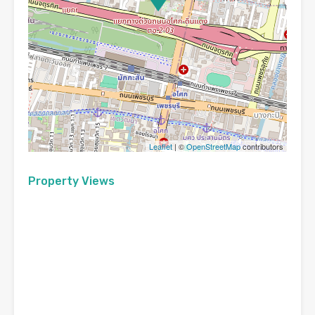
Leaflet
| ©
OpenStreetMap
contributors
Property Views