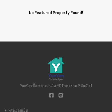
No Featured Property Found!
YueYen ซื้อ ขาย คอนโด MRT พระราม 9 อันดับ 1
ทรัพย์อยู่เย็น