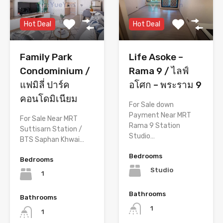
Hot Deal
Hot Deal
Life Asoke –
Family Park
Rama 9 / ไลฟ์
Condominium /
อโศก – พระราม 9
แฟมิลี่ ปาร์ค
คอนโดมิเนียม
For Sale down
Payment Near MRT
For Sale Near MRT
Rama 9 Station
Suttisarn Station /
Studio…
BTS Saphan Khwai…
Bedrooms
Bedrooms
Studio
1
Bathrooms
Bathrooms
1
1