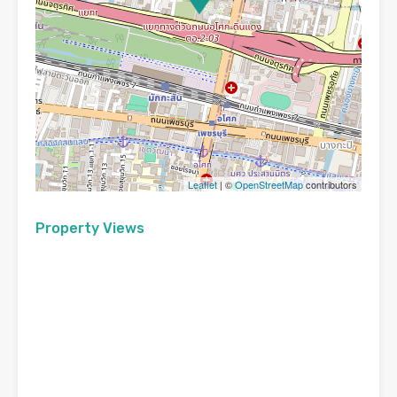
Leaflet
| ©
OpenStreetMap
contributors
Property Views