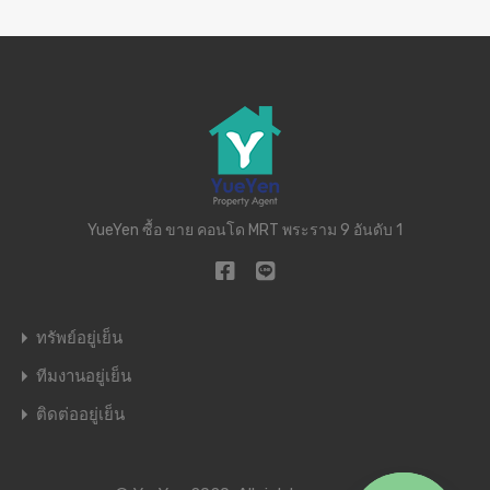
YueYen ซื้อ ขาย คอนโด MRT พระราม 9 อันดับ 1
ทรัพย์อยู่เย็น
ทีมงานอยู่เย็น
ติดต่ออยู่เย็น