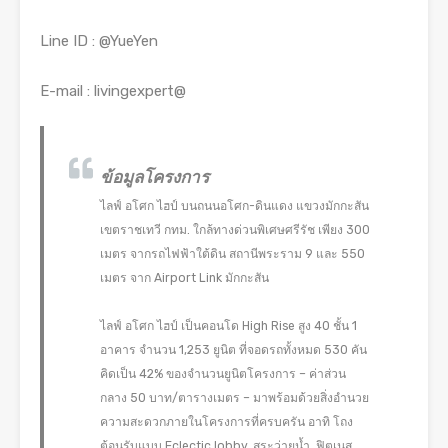
Line ID : @YueYen
E-mail : livingexpert@
ข้อมูลโครงการ
ไลฟ์ อโศก ไฮป์ บนถนนอโศก-ดินแดง แขวงมักกะสัน
เขตราชเทวี กทม. ใกล้ทางด่วนพิเศษศรีรัช เพียง 300
เมตร จากรถไฟฟ้าใต้ดิน สถานีพระราม 9 และ 550
เมตร จาก Airport Link มักกะสัน
ไลฟ์ อโศก ไฮป์ เป็นคอนโด High Rise สูง 40 ชั้น 1
อาคาร จำนวน 1,253 ยูนิต ที่จอดรถทั้งหมด 530 คัน
คิดเป็น 42% ของจำนวนยูนิตโครงการ – ค่าส่วน
กลาง 50 บาท/ตารางเมตร – มาพร้อมด้วยสิ่งอำนวย
ความสะดวกภายในโครงการที่ครบครัน อาทิ โถง
ต้อนรับแบบ Eclectic lobby, สระว่ายน้ำ, ฟิตเนส,