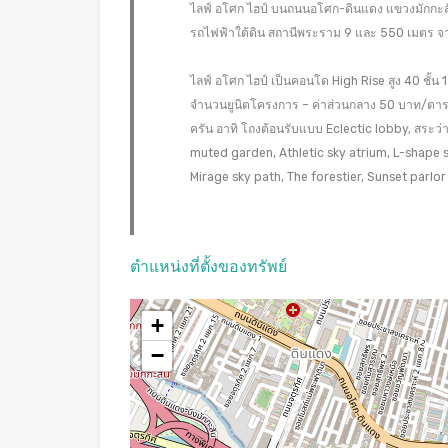
ไลฟ์ อโศก ไฮป์ บนถนนอโศก-ดินแดง แขวงมักกะสัน
รถไฟฟ้าใต้ดิน สถานีพระราม 9 และ 550 เมตร จาก
ไลฟ์ อโศก ไฮป์ เป็นคอนโด High Rise สูง 40 ชั้น
จำนวนยูนิตโครงการ – ค่าส่วนกลาง 50 บาท/ตา
ครัน อาทิ โถงต้อนรับแบบ Eclectic lobby, สระว
muted garden, Athletic sky atrium, L-shape s
Mirage sky path, The forestier, Sunset par
ตำแหน่งที่ตั้งของทรัพย์
+
−