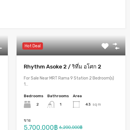
Hot Deal
i
Rhythm Asoke 2 / ริทึ่ม อโศก 2
For Sale Near MRT Rama 9 Station 2 Bedroom(s)
1…
Bedrooms
Bathrooms
Area
2
43
sq m
1
ขาย
5,700,000฿
6,200,000฿