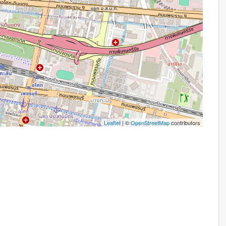
Leaflet
| ©
OpenStreetMap
contributors