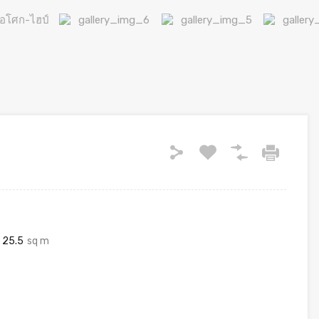
25.5
sq m