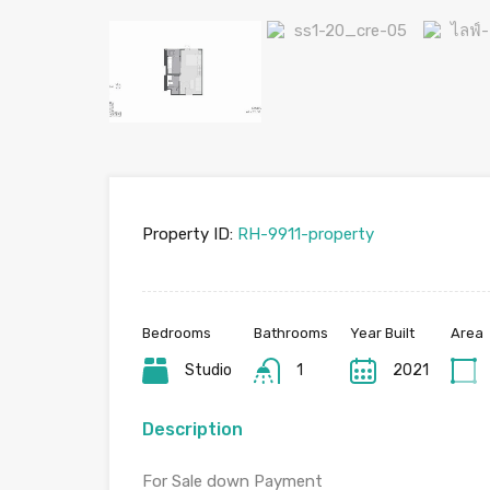
Property ID:
RH-9911-property
Bedrooms
Bathrooms
Year Built
Area
Studio
1
2021
Description
For Sale down Payment