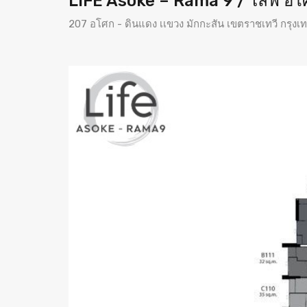
LIFE Asoke – Rama 9 / ไลฟ์ อโ
207 อโศก - ดินแดง เเขวง มักกะสัน เขตราชเทวี กร