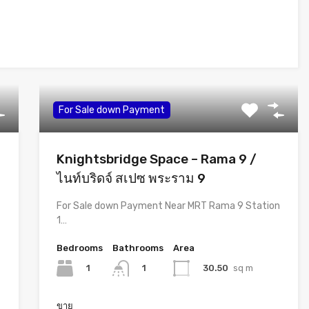
For Sale down Payment
Knightsbridge Space – Rama 9 /
ไนท์บริดจ์ สเปซ พระราม 9
For Sale down Payment Near MRT Rama 9 Station
1…
Bedrooms
Bathrooms
Area
1
30.50
sq m
1
ขาย