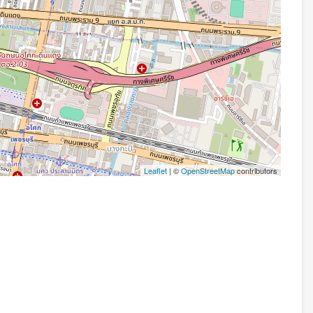
Leaflet
| ©
OpenStreetMap
contributors