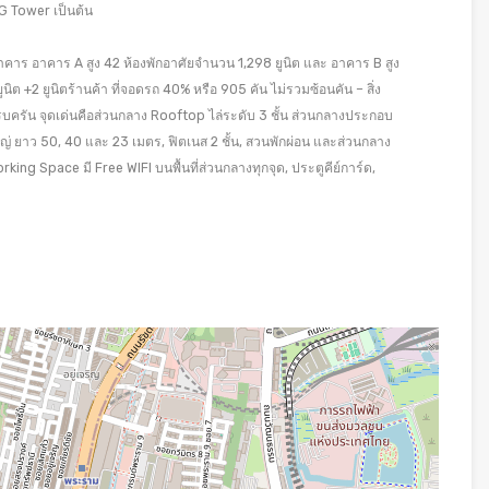
 G Tower เป็นต้น
าร อาคาร A สูง 42 ห้องพักอาศัยจำนวน 1,298 ยูนิต และ อาคาร B สูง
ิต +2 ยูนิตร้านค้า ที่จอดรถ 40% หรือ 905 คัน ไม่รวมซ้อนคัน – สิ่ง
น จุดเด่นคือส่วนกลาง Rooftop ไล่ระดับ 3 ชั้น ส่วนกลางประกอบ
่ ยาว 50, 40 และ 23 เมตร, ฟิตเนส 2 ชั้น, สวนพักผ่อน และส่วนกลาง
king Space มี Free WIFI บนพื้นที่ส่วนกลางทุกจุด, ประตูคีย์การ์ด,