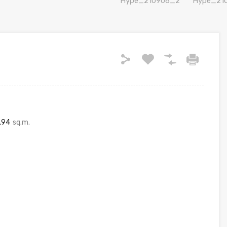
.94
sq.m.