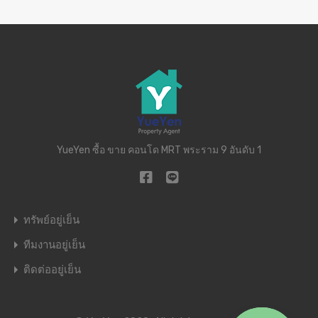
YueYen ซื้อ ขาย คอนโด MRT พระราม 9 อันดับ 1
ทรัพย์อยู่เย็น
ทีมงานอยู่เย็น
ติดต่ออยู่เย็น