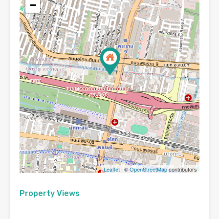
−
Leaflet
| ©
OpenStreetMap
contributors
Property Views