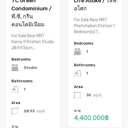
Life Asoke / ไลฟ์
TC Green
อโศก
Condominium /
ที.ซี. กรีน
For Sale Near MRT
คอนโดมิเนียม
Phetchaburi Station 1
Bedroom(s) 1…
For Sale Near MRT
Rama 9 Station Studio
Bedrooms
28.93 Sq.m.…
1
Bedrooms
Bathrooms
Studio
1
Bathrooms
Area
1
30
sq m
Area
ขาย
28.93
sq m
4,400,000฿
ขาย