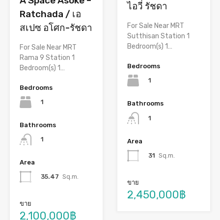
A Space Asoke –
ไอวี่ รัชดา
Ratchada / เอ
For Sale Near MRT
สเปซ อโศก-รัชดา
Sutthisan Station 1
Bedroom(s) 1…
For Sale Near MRT
Rama 9 Station 1
Bedrooms
Bedroom(s) 1…
1
Bedrooms
1
Bathrooms
1
Bathrooms
1
Area
31
Sq.m.
Area
35.47
Sq.m.
ขาย
2,450,000฿
ขาย
2,100,000฿