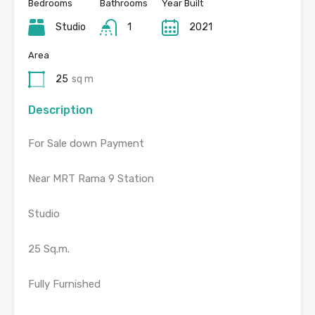
Bedrooms
Bathrooms
Year Built
Studio
1
2021
Area
25
sq m
Description
For Sale down Payment
Near MRT Rama 9 Station
Studio
25 Sq.m.
Fully Furnished