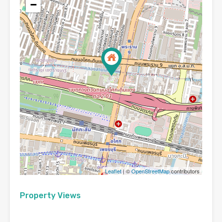
−
Leaflet
| ©
OpenStreetMap
contributors
Property Views