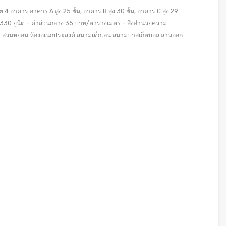
4 อาคาร อาคาร A สูง 25 ชั้น, อาคาร B สูง 30 ชั้น, อาคาร C สูง 29
2,330 ยูนิต – ค่าส่วนกลาง 35 บาท/ตารางเมตร – สิ่งอำนวยความ
สตีม สวนหย่อม ห้องอเนกประสงค์ สนามเด็กเล่น สนามบาสเก็ตบอล ลานออก