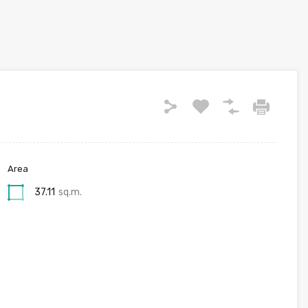
Area
37.11
sq.m.