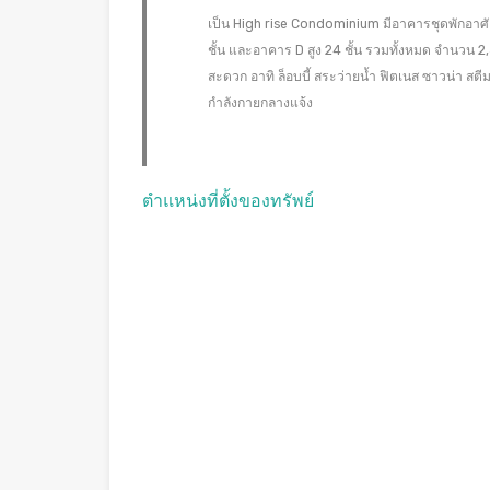
เป็น High rise Condominium มีอาคารชุดพักอาศัย 
ชั้น และอาคาร D สูง 24 ชั้น รวมทั้งหมด จำนวน 
สะดวก อาทิ ล็อบบี้ สระว่ายน้ำ ฟิตเนส ซาวน่า 
กำลังกายกลางแจ้ง
ตำแหน่งที่ตั้งของทรัพย์