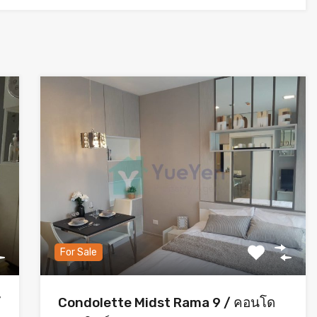
For Sale
ั
Condolette Midst Rama 9 / คอนโด