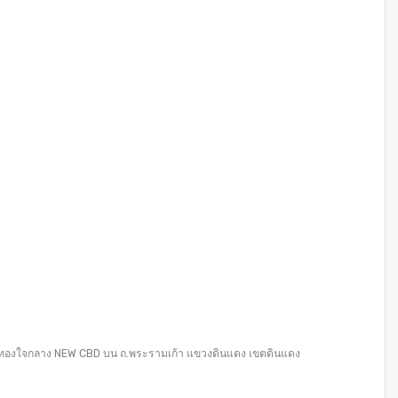
ำเลทองใจกลาง NEW CBD บน ถ.พระรามเก้า แขวงดินแดง เขตดินแดง