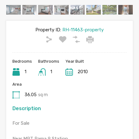
Property ID:
RH-11463-property
Bedrooms
Bathrooms
Year Built
1
1
2010
Area
36.05
sq m
Description
For Sale
Near MRT Rama 9 Station