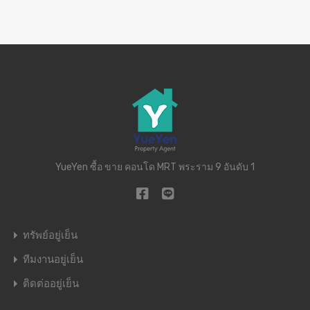
YueYen ซื้อ ขาย คอนโด MRT พระราม 9 อันดับ 1
ทรัพย์อยู่เย็น
ทีมงานอยู่เย็น
ติดต่ออยู่เย็น