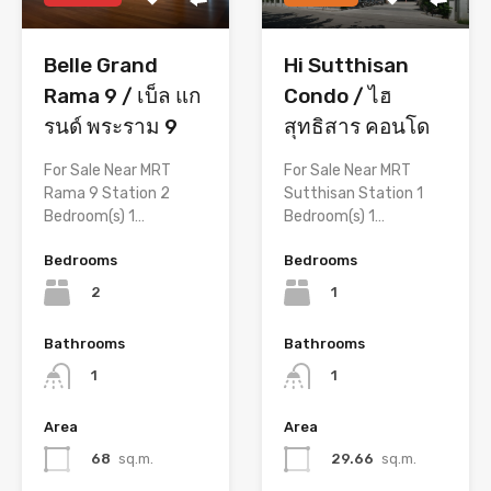
Belle Grand
Hi Sutthisan
Rama 9 / เบ็ล แก
Condo / ไฮ
รนด์ พระราม 9
สุทธิสาร คอนโด
For Sale Near MRT
For Sale Near MRT
Rama 9 Station 2
Sutthisan Station 1
Bedroom(s) 1…
Bedroom(s) 1…
Bedrooms
Bedrooms
2
1
Bathrooms
Bathrooms
1
1
Area
Area
68
sq.m.
29.66
sq.m.