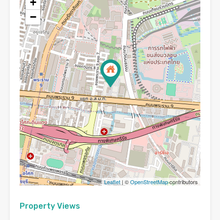
+
−
Leaflet
| ©
OpenStreetMap
contributors
Property Views