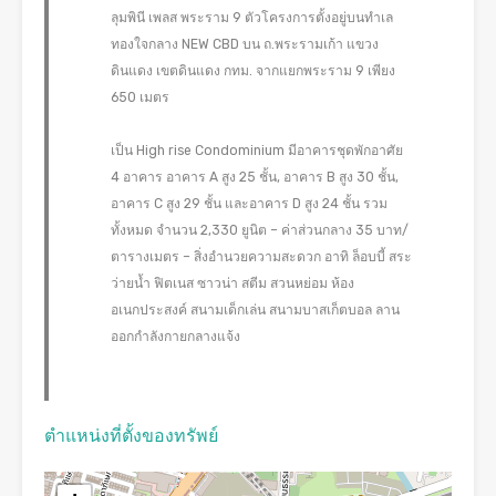
ลุมพินี เพลส พระราม 9 ตัวโครงการตั้งอยู่บนทำเล
ทองใจกลาง NEW CBD บน ถ.พระรามเก้า แขวง
ดินแดง เขตดินแดง กทม. จากแยกพระราม 9 เพียง
650 เมตร
เป็น High rise Condominium มีอาคารชุดพักอาศัย
4 อาคาร อาคาร A สูง 25 ชั้น, อาคาร B สูง 30 ชั้น,
อาคาร C สูง 29 ชั้น และอาคาร D สูง 24 ชั้น รวม
ทั้งหมด จำนวน 2,330 ยูนิต – ค่าส่วนกลาง 35 บาท/
ตารางเมตร – สิ่งอำนวยความสะดวก อาทิ ล็อบบี้ สระ
ว่ายน้ำ ฟิตเนส ซาวน่า สตีม สวนหย่อม ห้อง
อเนกประสงค์ สนามเด็กเล่น สนามบาสเก็ตบอล ลาน
ออกกำลังกายกลางแจ้ง
ตำแหน่งที่ตั้งของทรัพย์