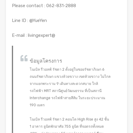
Please contact : 062-831-2888
Line ID : @YueYen
E-mail : livingexpert@
ข้อมูลโครงการ
โนเบิล รีวอลฟ์ รัชดา 2 ตั้งอยู่ในซอยรัชดาภิเษก 6
ถนนรัชดาภิเษก แขวงห้วยขวาง เขตห้วยขวาง ไม่ไกล
จากแยกพระราม 9 เดินทางสะดวกสบาย ใกล้
รถไฟฟ้า MRT สถานีศูนย์วัฒนธรรม ที่เป็นสถานี
Interchange รถไฟฟ้าสายสีส้ม ในระยะประมาณ
190 เมตร
โนเบิล รีวอลฟ์ รัชดา 2 คอนโด High Rise สูง 42 ชั้น
1 อาคาร ยูนิตพักอาศัย 755 ยูนิต ที่จอดรถทั้งหมด