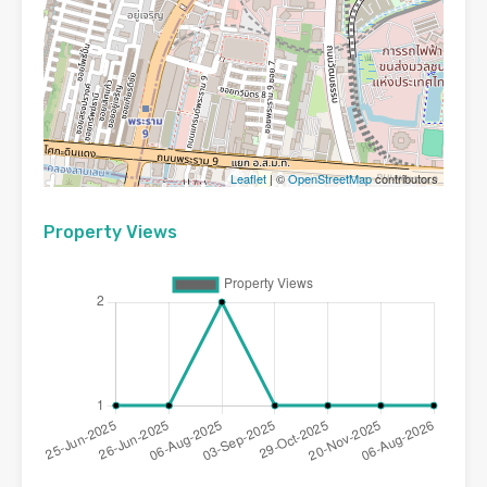
Leaflet
| ©
OpenStreetMap
contributors
Property Views