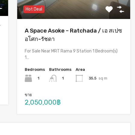
Hot Deal
ั
A Space Asoke – Ratchada / เอ สเปซ
อโศก-รัชดา
For Sale Near MRT Rama 9 Station 1 Bedroom(s)
1…
Bedrooms
Bathrooms
Area
1
35.5
sq m
1
ขาย
2,050,000฿