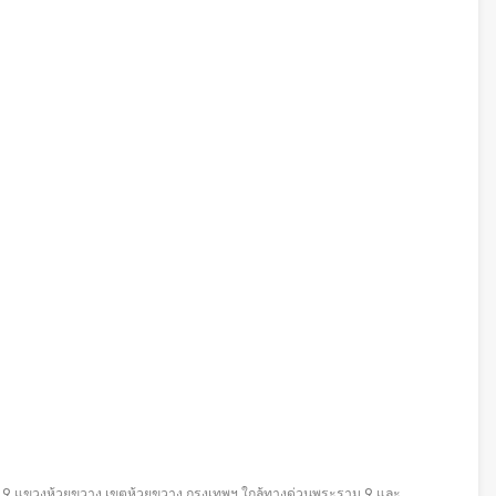
าม 9 แขวงห้วยขวาง เขตห้วยขวาง กรุงเทพฯ ใกล้ทางด่วนพระราม 9 และ