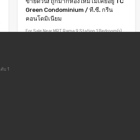
ขายด่วน! ถูกมากห้องใหม่ไม่เคยอยู่ TC
Green Condominium / ที.ซี. กรีน
คอนโดมิเนียม
n
For Sale Near MRT Rama 9 Station 1 Bedroom(s)
1…
Bedrooms
Bathrooms
Area
1
37.61
sq.m.
1
ดับ 1
Hot Deal, ขาย
2,500,000฿