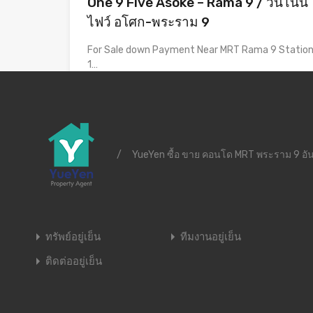
One 9 Five Asoke – Rama 9 / วันไนน์
ไฟว์ อโศก-พระราม 9
For Sale down Payment Near MRT Rama 9 Statio
1…
Bedrooms
Bathrooms
Area
1
33.5
sq m
1
ขายดาวน์
/
YueYen ซื้อ ขาย คอนโด MRT พระราม 9 อัน
4,500,000฿
ทรัพย์อยู่เย็น
ทีมงานอยู่เย็น
ติดต่ออยู่เย็น
ใส่ความเห็น
คุณต้อง
เข้าสู่ระบบ
เพื่อจะพิมพ์ความเห็น