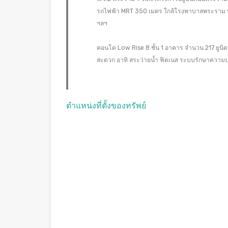
รถไฟฟ้า MRT 350 เมตร ใกล้โรงพาบาลพระราม 9, ฟ
ฯลฯ
คอนโด Low Rise 8 ชั้น 1 อาคาร จำนวน 217 ยูนิ
สะดวก อาทิ สระว่ายน้ำ ฟิตเนส ระบบรักษาความป
ตำแหน่งที่ตั้งของทรัพย์