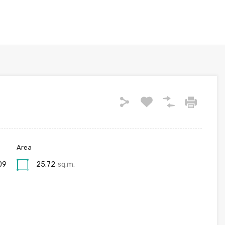
9
นคร 10310 ประเทศไทย
Area
09
25.72
sq.m.