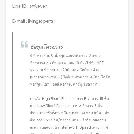
Line ID : @Yueyen
E-mail : livingexpert@
ข้อมูลโครงการ
พี.จี. พระราม 9 ตั้งอยู่บนถนนพระราม 9 แขวง
ห้วยขวาง เขตห้วยขวาง กทม. ใกล้รถไฟฟ้า MRT
พระราม 9 ประมาณ 200 เมตร, ใกล้ทางด่วน
(ทางด่วนพระราม 9) ใกล้ย่านสำนักงานอโศก, โลตัส,
ฟอร์จูน, ไอที มอลล์ ฟอร์จูน, คาร์ฟู รัชดา ฯลฯ
คอนโด High Rise 1 Phase อาคาร B จำนวน 15 ชั้น
และ Low Rise 1 Phase อาคาร A จำนวน 8 ชั้น
จำนวนห้องพักทั้งหมด โดยประมาณ 550 ยูนิต – ค่า
ส่วนกลาง 30 บาท/ตารางเมตร – สิ่งอำนวยความ
สะดวก ห้องซาวน่า Internet Hi-Speed เสาอากาศ