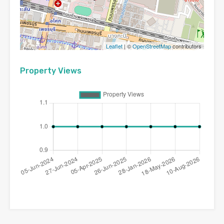
Leaflet
| ©
OpenStreetMap
contributors
Property Views