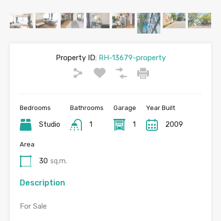
Property ID:
RH-13679-property
Bedrooms
Bathrooms
Garage
Year Built
Studio
1
1
2009
Area
30
sq.m.
Description
For Sale