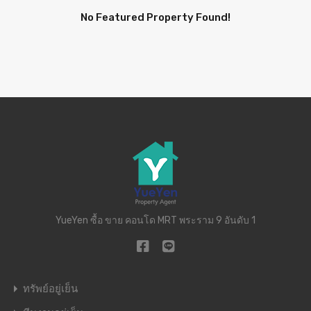
No Featured Property Found!
YueYen ซื้อ ขาย คอนโด MRT พระราม 9 อันดับ 1
ทรัพย์อยู่เย็น