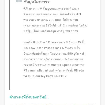
ข้อมูลโครงการ
พี.จี. พระราม 9 ตั้งอยู่บนถนนพระราม 9 แขวง
ห้วยขวาง เขตห้วยขวาง กทม. ใกล้รถไฟฟ้า MRT
พระราม 9 ประมาณ 200 เมตร, ใกล้ทางด่วน
(ทางด่วนพระราม 9) ใกล้ย่านสำนักงานอโศก, โลตัส,
ฟอร์จูน, ไอที มอลล์ ฟอร์จูน, คาร์ฟู รัชดา ฯลฯ
คอนโด High Rise 1 Phase อาคาร B จำนวน 15 ชั้น
และ Low Rise 1 Phase อาคาร A จำนวน 8 ชั้น
จำนวนห้องพักทั้งหมด โดยประมาณ 550 ยูนิต – ค่า
ส่วนกลาง 30 บาท/ตารางเมตร – สิ่งอำนวยความ
สะดวก ห้องซาวน่า Internet Hi-Speed เสาอากาศ
ทีวี จานดาวเทียม พร้อมสำหรับการ ติดตั้ง UB รปภ.
24 ชม. ระบบ Key Card และ CCTV
ตำแหน่งที่ตั้งของทรัพย์