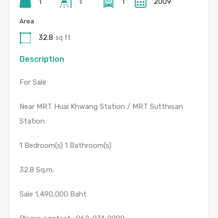
1
1
1
2009
Area
32.8
sq ft
Description
For Sale
Near MRT Huai Khwang Station / MRT Sutthisan
Station
1 Bedroom(s) 1 Bathroom(s)
32.8 Sq.m.
Sale 1,490,000 Baht