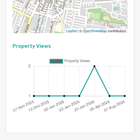
Leaflet
| ©
OpenStreetMap
contributors
Property Views