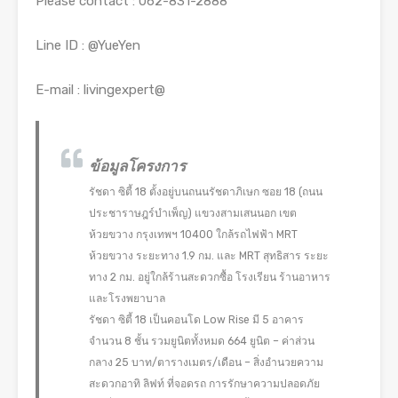
Please contact : 062-831-2888
Line ID : @YueYen
E-mail : livingexpert@
ข้อมูลโครงการ
รัชดา ซิตี้ 18 ตั้งอยู่บนถนนรัชดาภิเษก ซอย 18 (ถนน
ประชาราษฎร์บำเพ็ญ) แขวงสามเสนนอก เขต
ห้วยขวาง กรุงเทพฯ 10400 ใกล้รถไฟฟ้า MRT
ห้วยขวาง ระยะทาง 1.9 กม. และ MRT สุทธิสาร ระยะ
ทาง 2 กม. อยู่ใกล้ร้านสะดวกซื้อ โรงเรียน ร้านอาหาร
และโรงพยาบาล
รัชดา ซิตี้ 18 เป็นคอนโด Low Rise มี 5 อาคาร
จำนวน 8 ชั้น รวมยูนิตทั้งหมด 664 ยูนิต – ค่าส่วน
กลาง 25 บาท/ตารางเมตร/เดือน – สิ่งอำนวยความ
สะดวกอาทิ ลิฟท์ ที่จอดรถ การรักษาความปลอดภัย