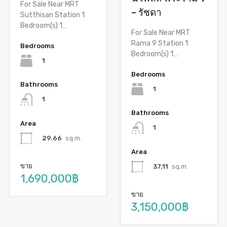
For Sale Near MRT
– รัชดา
Sutthisan Station 1
Bedroom(s) 1…
For Sale Near MRT
Rama 9 Station 1
Bedrooms
Bedroom(s) 1…
1
Bedrooms
Bathrooms
1
1
Bathrooms
Area
1
29.66
sq.m.
Area
ขาย
37.11
sq.m.
1,690,000฿
ขาย
3,150,000฿