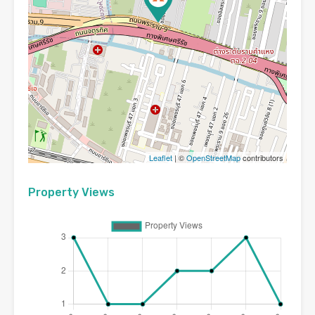
Leaflet
| ©
OpenStreetMap
contributors
Property Views