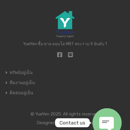
YueYen ซื้อ ขาย คอนโด MRT พระราม 9 อันดับ 1
ทรัพย์อยู่เย็น
ทีมงานอยู่เย็น
ติดต่ออยู่เย็น
© YueYen 2020. All rights reserved.
Contact us
Designed by
Inspiry Themes