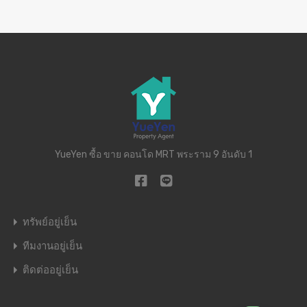
YueYen ซื้อ ขาย คอนโด MRT พระราม 9 อันดับ 1
ทรัพย์อยู่เย็น
ทีมงานอยู่เย็น
ติดต่ออยู่เย็น