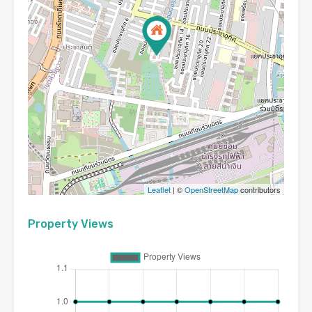
Leaflet
| ©
OpenStreetMap
contributors
Property Views