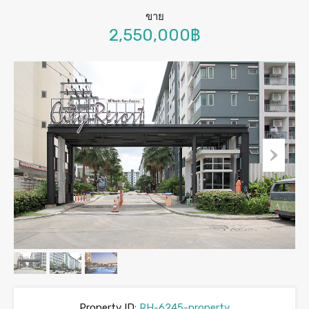
ขาย
2,550,000฿
Property ID:
RH-6245-property