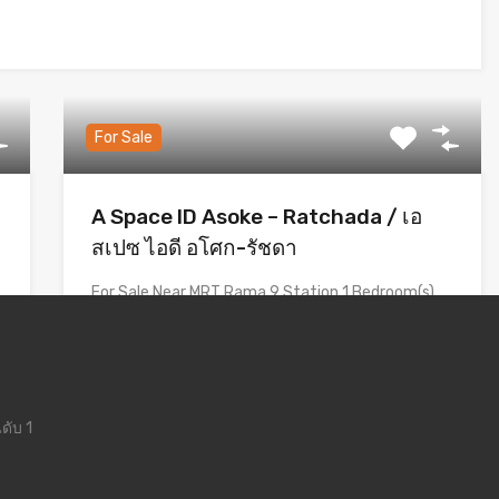
For Sale
A Space ID Asoke – Ratchada / เอ
สเปซ ไอดี อโศก-รัชดา
For Sale Near MRT Rama 9 Station 1 Bedroom(s)
1…
Bedrooms
Bathrooms
Area
1
33.25
sq.m.
1
ดับ 1
ขาย
4,400,000฿