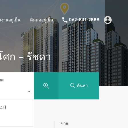
มงานอยู่เย็น
ติดต่ออยู่เย็น
062-831-2888
โศก – รัชดา
าศ
ค้นหา
.ม.)
ขาย