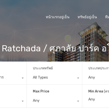
หน้าแรกอยู่เย็น
ทรัพย์อยู่เย็น
ที
 Ratchada / ศุภาลัย ปาร์ค อ
ประเภททรัพย์
ประเภทประก
การ
All Types
Any
Max Price
Min Area
(ตร
Any
tchada / ศุภาลัย ปาร์ค อโศก-รัชดา