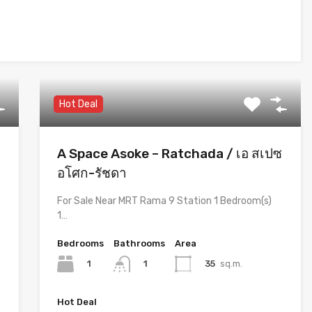
Hot Deal
A Space Asoke – Ratchada / เอ สเปซ
อโศก-รัชดา
For Sale Near MRT Rama 9 Station 1 Bedroom(s)
1…
Bedrooms
Bathrooms
Area
1
35
sq.m.
1
Hot Deal