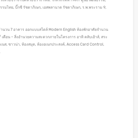
ร แขวงห้วยขวาง เขตห้วยขวาง กทม. ใกล้รถไฟฟ้า MRT ศูนย์วัฒนธรรม,
รรมไทย, บิ๊กซี รัชดาภิเษก, เอสพลานาด รัชดาภิเษก, ร.พ.พระราม 9,
ั้น จำนวน 7 อาคาร ออกแบบสไตล์ Modern English ห้องพักอาศัยจำนวน
/ เดือน – สิ่งอำนวยความสะดวกภายในโครงการ อาทิ คลับเฮ้าส์, สระ
เนส, ซาวน่า, ห้องสมุด, ห้องอเนกประสงค์, Access Card Control,
.