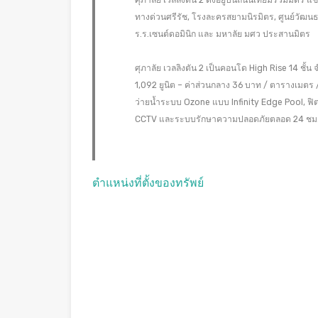
ศุภาลัย เวลลิงตัน 2 ตั้งอยู่บนถนนเทียมร่วมมิต
ทางด่วนศรีรัช, โรงละครสยามนิรมิตร, ศูนย์วัฒนธ
ร.ร.เซนต์ดอมินิก และ มหาลัย มศว ประสานมิตร
ศุภาลัย เวลลิงตัน 2 เป็นคอนโด High Rise 14 ช
1,092 ยูนิต – ค่าส่วนกลาง 36 บาท / ตารางเมตร 
ว่ายน้ำระบบ Ozone แบบ Infinity Edge Pool, ฟิต
CCTV และระบบรักษาความปลอดภัยตลอด 24 ชม
ตำแหน่งที่ตั้งของทรัพย์