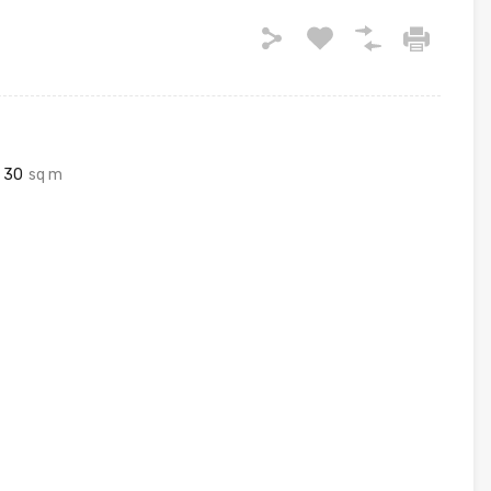
30
sq m