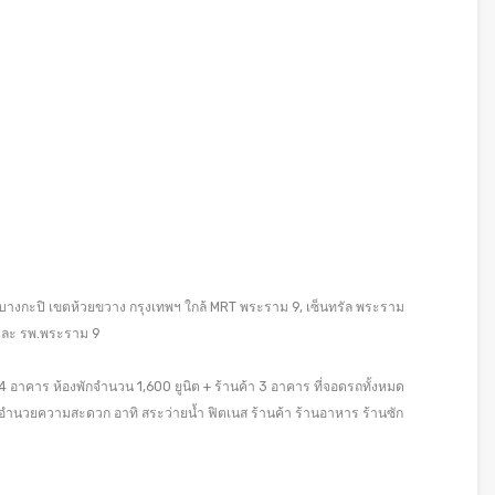
งบางกะปิ เขตห้วยขวาง กรุงเทพฯ ใกล้ MRT พระราม 9, เซ็นทรัล พระราม
 และ รพ.พระราม 9
 4 อาคาร ห้องพักจำนวน 1,600 ยูนิต + ร้านค้า 3 อาคาร ที่จอดรถทั้งหมด
งอำนวยความสะดวก อาทิ สระว่ายน้ำ ฟิตเนส ร้านค้า ร้านอาหาร ร้านซัก