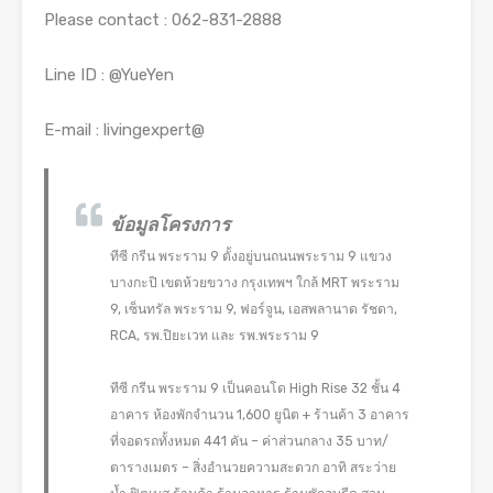
Please contact : 062-831-2888
Line ID : @YueYen
E-mail : livingexpert@
ข้อมูลโครงการ
ทีซี กรีน พระราม 9 ตั้งอยู่บนถนนพระราม 9 แขวง
บางกะปิ เขตห้วยขวาง กรุงเทพฯ ใกล้ MRT พระราม
9, เซ็นทรัล พระราม 9, ฟอร์จูน, เอสพลานาด รัชดา,
RCA, รพ.ปิยะเวท และ รพ.พระราม 9
ทีซี กรีน พระราม 9 เป็นคอนโด High Rise 32 ชั้น 4
อาคาร ห้องพักจำนวน 1,600 ยูนิต + ร้านค้า 3 อาคาร
ที่จอดรถทั้งหมด 441 คัน – ค่าส่วนกลาง 35 บาท/
ตารางเมตร – สิ่งอำนวยความสะดวก อาทิ สระว่าย