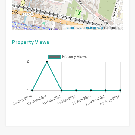
Leaflet
| ©
OpenStreetMap
contributors
Property Views