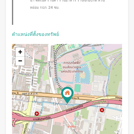
น้ำ ฟิตเนส ร้านค้า ร้านอาหาร ร้านซักอบรีด สวน
หย่อม รปภ. 24 ชม.
ตำแหน่งที่ตั้งของทรัพย์
+
−