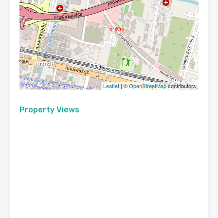
Leaflet
| ©
OpenStreetMap
contributors
Property Views