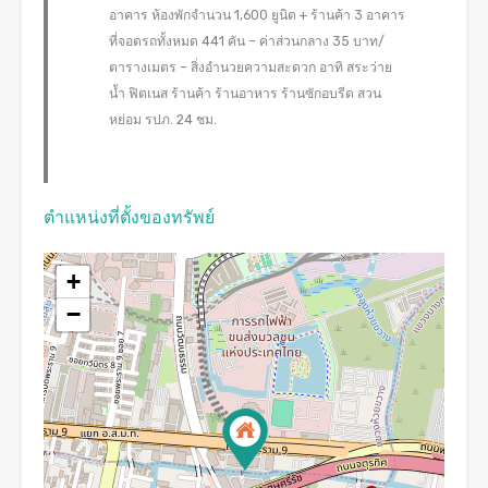
อาคาร ห้องพักจำนวน 1,600 ยูนิต + ร้านค้า 3 อาคาร
ที่จอดรถทั้งหมด 441 คัน – ค่าส่วนกลาง 35 บาท/
ตารางเมตร – สิ่งอำนวยความสะดวก อาทิ สระว่าย
น้ำ ฟิตเนส ร้านค้า ร้านอาหาร ร้านซักอบรีด สวน
หย่อม รปภ. 24 ชม.
ตำแหน่งที่ตั้งของทรัพย์
+
−