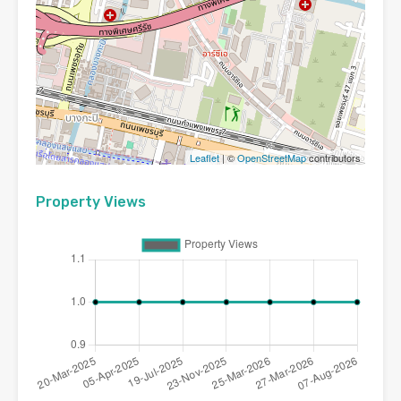
Leaflet
| ©
OpenStreetMap
contributors
Property Views