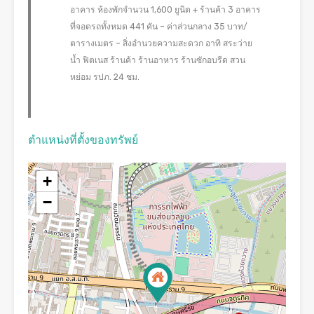
อาคาร ห้องพักจำนวน 1,600 ยูนิต + ร้านค้า 3 อาคาร
ที่จอดรถทั้งหมด 441 คัน – ค่าส่วนกลาง 35 บาท/
ตารางเมตร – สิ่งอำนวยความสะดวก อาทิ สระว่าย
น้ำ ฟิตเนส ร้านค้า ร้านอาหาร ร้านซักอบรีด สวน
หย่อม รปภ. 24 ชม.
ตำแหน่งที่ตั้งของทรัพย์
+
−