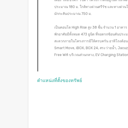
เดอะ ไลน์ อโศก-รัชดา โครงการตั้งอยู่ในทำเล 
ประมาณ 180 ม. ใกล้ทางด่วนศรีรัช และทางด่วน
มักกะสันประมาณ 750 ม.
เป็นคอนโด High Rise สูง 38 ชั้น จำนวน 1 อาคาร
พักอาศัยมีทั้งหมด 473 ยูนิต ที่จอดรถซ้อนคันป
สะดวกภายในโครงการมีให้ครบครัน อาทิโถงต้อนรับ
Smart Move, iBOX, BOX 24, สระว่ายน้ำ, Jacu
Free Wifi บริเวณส่วนกลาง, EV Charging Statio
ตำแหน่งที่ตั้งของทรัพย์