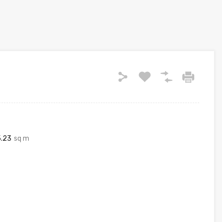
.23
sq m