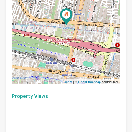
Leaflet
| ©
OpenStreetMap
contributors
Property Views