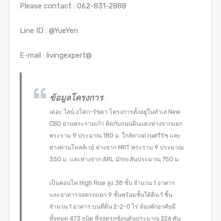
Please contact : 062-831-2888
Line ID : @YueYen
E-mail : livingexpert@
ข้อมูลโครงการ
เดอะ ไลน์ อโศก-รัชดา โครงการตั้งอยู่ในทำเล New
CBD ย่านพระรามเก้า ติดกับถนนดินแดงห่างจากแยก
พระราม 9 ประมาณ 180 ม. ใกล้ทางด่วนศรีรัช และ
ทางด่วนโทลล์เวย์ ห่างจาก MRT พระราม 9 ประมาณ
350 ม. และห่างจาก ARL มักกะสันประมาณ 750 ม.
เป็นคอนโด High Rise สูง 38 ชั้น จำนวน 1 อาคาร
และอาคารจอดรถแยก 9 ชั้นพร้อมชั้นใต้ดิน 1 ชั้น
จำนวน 1 อาคาร บนที่ดิน 2-2-0 ไร่ ห้องพักอาศัยมี
ทั้งหมด 473 ยูนิต ที่จอดรถซ้อนคันประมาณ 226 คัน