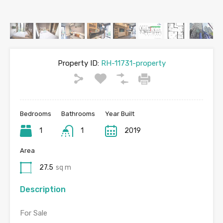
Property ID:
RH-11731-property
Bedrooms
Bathrooms
Year Built
1
1
2019
Area
27.5
sq m
Description
For Sale