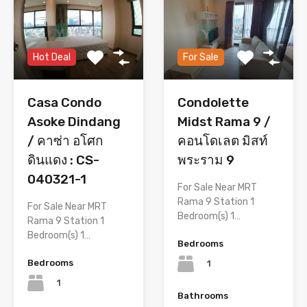
Hot Deal
For Sale
Casa Condo
Condolette
Asoke Dindang
Midst Rama 9 /
/ คาซ่า อโศก
คอนโดเลต มิสท์
ดินแดง : CS-
พระราม 9
040321-1
For Sale Near MRT
Rama 9 Station 1
For Sale Near MRT
Bedroom(s) 1…
Rama 9 Station 1
Bedroom(s) 1…
Bedrooms
Bedrooms
1
1
Bathrooms