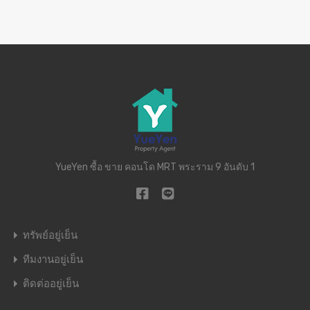
YueYen ซื้อ ขาย คอนโด MRT พระราม 9 อันดับ 1
ทรัพย์อยู่เย็น
ทีมงานอยู่เย็น
ติดต่ออยู่เย็น