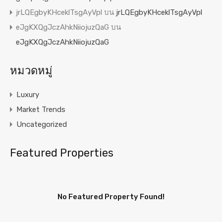
jrLQEgbyKHceklTsgAyVpl
บน
jrLQEgbyKHceklTsgAyVpl
eJgKXQgJczAhkNiiojuzQaG
บน
eJgKXQgJczAhkNiiojuzQaG
หมวดหมู่
Luxury
Market Trends
Uncategorized
Featured Properties
No Featured Property Found!