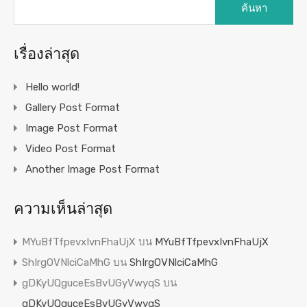
สำหรับ:
เรื่องล่าสุด
Hello world!
Gallery Post Format
Image Post Format
Video Post Format
Another Image Post Format
ความเห็นล่าสุด
MYuBfTfpevxIvnFhaUjX
บน
MYuBfTfpevxIvnFhaUjX
ShIrgOVNlciCaMhG
บน
ShIrgOVNlciCaMhG
gDKyUQguceEsBvUGyVwyqS
บน
gDKyUQguceEsBvUGyVwyqS