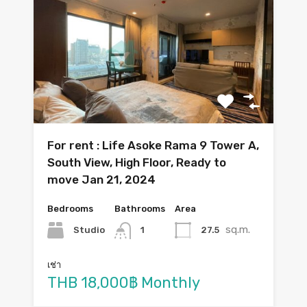
For rent : Life Asoke Rama 9 Tower A,
South View, High Floor, Ready to
move Jan 21, 2024
Bedrooms
Bathrooms
Area
sq.m.
Studio
27.5
1
เช่า
THB 18,000฿ Monthly