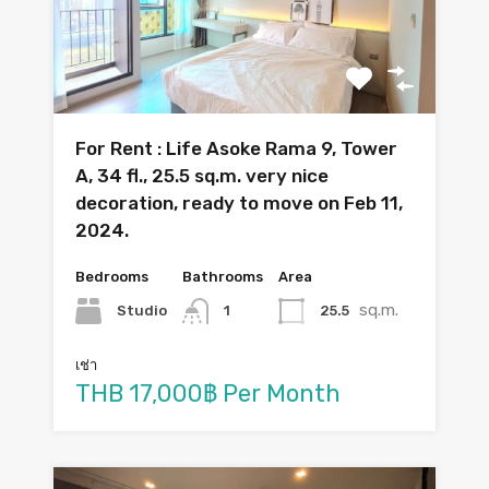
For Rent : Life Asoke Rama 9, Tower
A, 34 fl., 25.5 sq.m. very nice
decoration, ready to move on Feb 11,
2024.
Bedrooms
Bathrooms
Area
sq.m.
Studio
25.5
1
เช่า
THB 17,000฿ Per Month