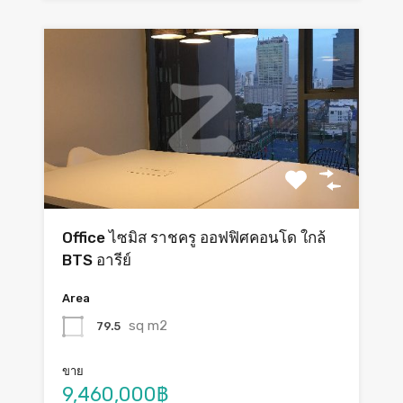
Office ไซมิส ราชครู ออฟฟิศคอนโด ใกล้
BTS อารีย์
Area
sq m2
79.5
ขาย
9,460,000฿