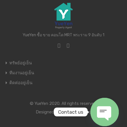
YueYen ซื้อ ขาย คอนโด MRT พระราม 9 อันดับ 1
ทรัพย์อยู่เย็น
ทีมงานอยู่เย็น
ติดต่ออยู่เย็น
© YueYen 2020. All rights reserved.
Contact us
Designed by
Inspiry Themes