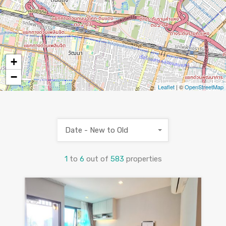
7
540
+
−
Leaflet
| ©
OpenStreetMap
Date - New to Old
1
to
6
out of
583
properties