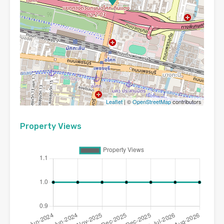
Leaflet
| ©
OpenStreetMap
contributors
Property Views