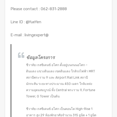
Please contact : 062-831-2888
Line ID : @YueYen
E-mail : livingexpert@
ข้อมูลโครงการ
ชีวาทัย เรสซิเดนซ์ อโศก ตั้งอยู่บนถนนอโศก –
ดินแดง แขวงดินแดง เขตดินแดง ใกล้รถไฟฟ้า MRT
สถานีพระราม 9 และ Airport Rail Link สถานี
มักกะสัน ระยะทางประมาณ 450 เมตร ใกล้แหล่ง
ความอุดมสมบูรณ์ ทั้ง Central พระราม 9, Fortune
Tower, G Tower เป็นต้น
ชีวาทัย เรสซิเดนซ์ อโศก เป็นคอนโด High-Rise 1
อาคาร สูง 29 ห้องพักอาศัยจำนวน 315 ยูนิต + 1 ยูนิต