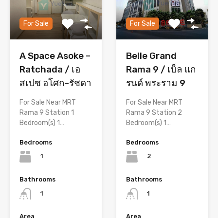
For Sale
For Sale
A Space Asoke –
Belle Grand
Ratchada / เอ
Rama 9 / เบ็ล แก
สเปซ อโศก-รัชดา
รนด์ พระราม 9
For Sale Near MRT
For Sale Near MRT
Rama 9 Station 1
Rama 9 Station 2
Bedroom(s) 1…
Bedroom(s) 1…
Bedrooms
Bedrooms
1
2
Bathrooms
Bathrooms
1
1
Area
Area